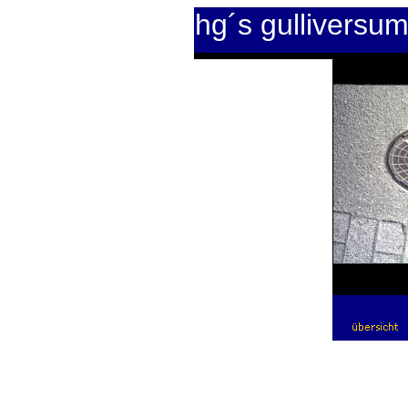
hg´s gulliversu