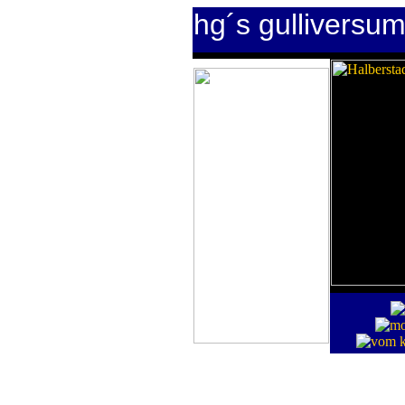
hg´s gulliversu