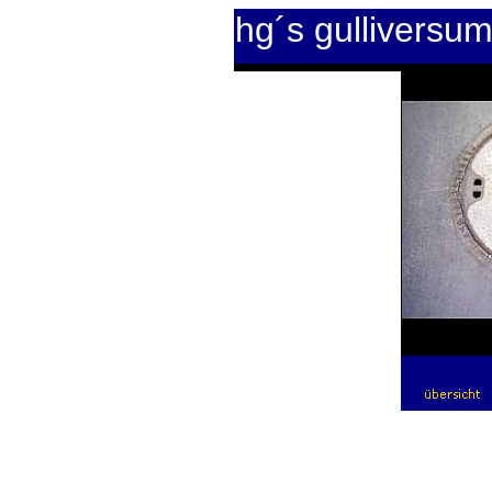
hg´s gulliversu