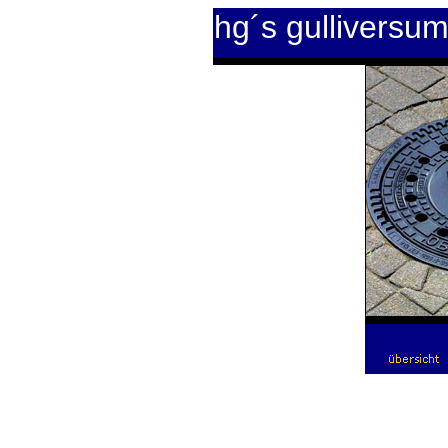
hg´s gulliversu