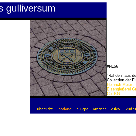
s gulliversum
#N156
"Rahden" aus de
Collection der F
Heinrich Meier
Eisengießerei 
Co. KG