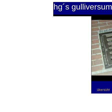
hg´s gulliversu