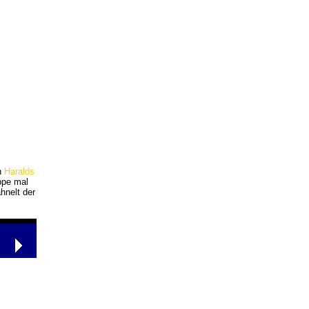
n
Haralds
ppe mal
hnelt der