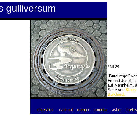
s gulliversum
#N128
"Burgureger" vo
Freund Josef, ti
auf Mannheim, ä
Serie von
Klaus
Burkhardt