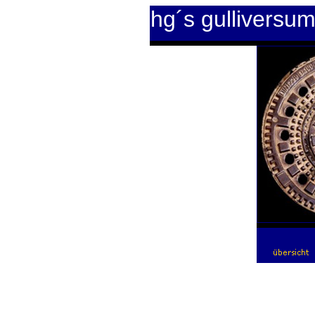
hg´s gulliversu