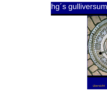
hg´s gulliversu