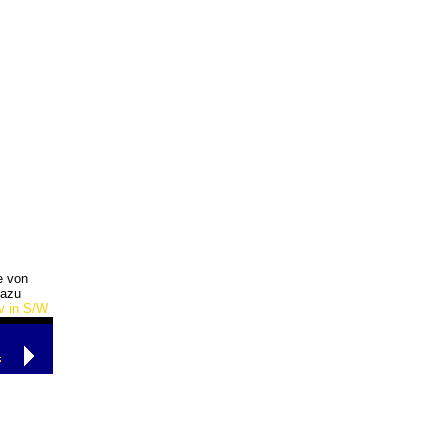
e von
dazu
v in S/W