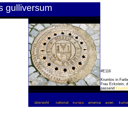
s gulliversum
#E116
Krumlov in Farb
Frau Eckstein, 
passend
Krumlo