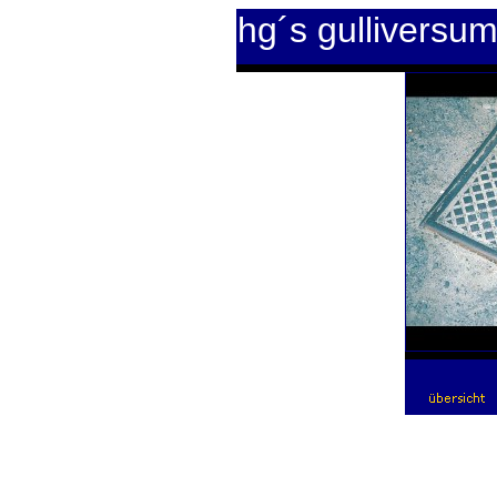
hg´s gulliversu