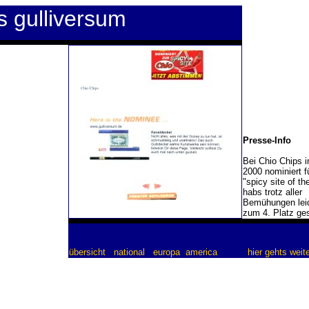
s gulliversum
Presse-Info
Bei Chio Chips i
2000 nominiert f
"spicy site of th
habs trotz aller
Bemühungen leid
zum 4. Platz ges
übersicht
national
europa
america
hier gehts weite