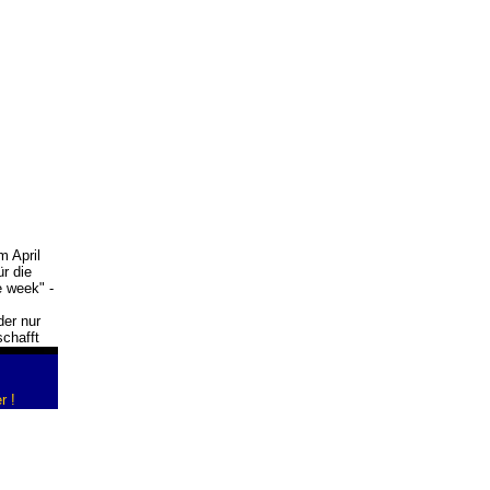
m April
ür die
e week" -
er nur
chafft
r !