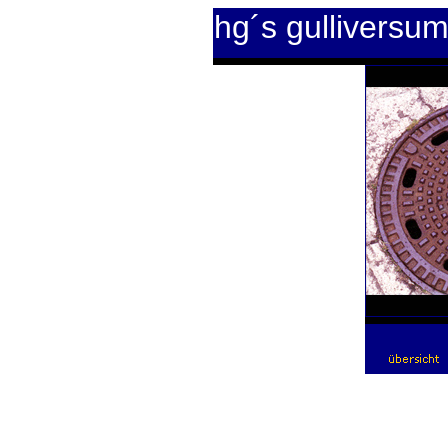
hg´s gulliversu