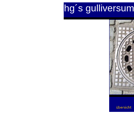
hg´s gulliversu