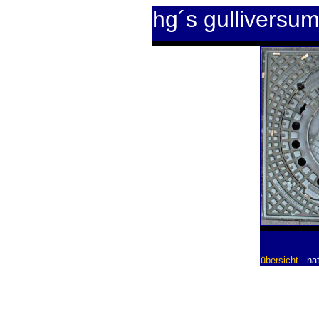
hg´s gulliversu
übersicht
nat