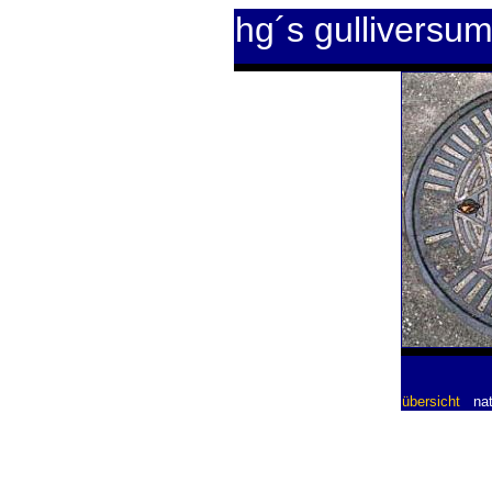
hg´s gulliversu
übersicht
nat