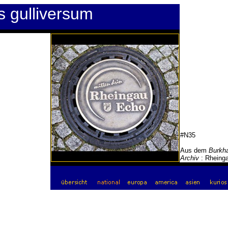
s gulliversum
#N35
Aus dem
Burkha
Archiv
: Rheing