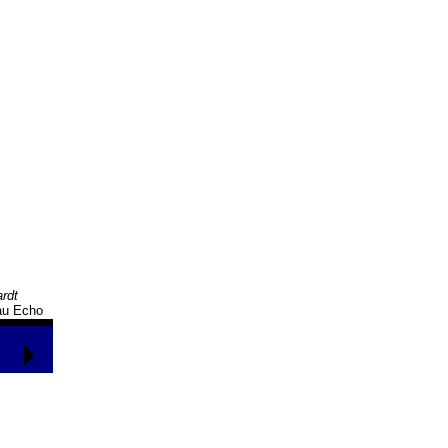
rdt
au Echo