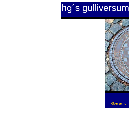
hg´s gulliversu