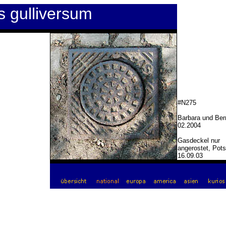
s gulliversum
#N275
Barbara und Ber
02.2004
Gasdeckel nur
angerostet, Pot
16.09.03