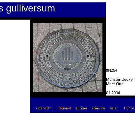
s gulliversum
#N254
Münster-Deckel 
Marc Otte
01.2004