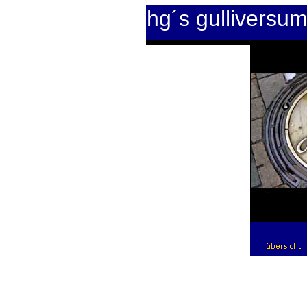
hg´s gulliversu