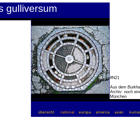
s gulliversum
#N21
Aus dem
Burkha
Archiv
: noch ein
München