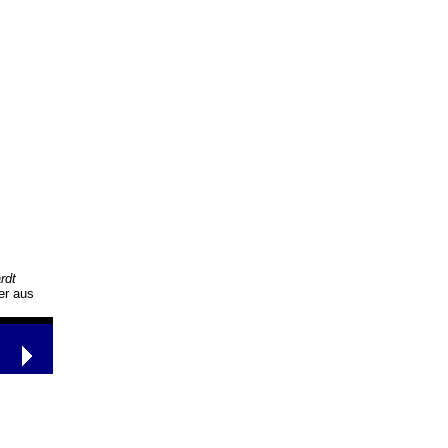
rdt
er aus