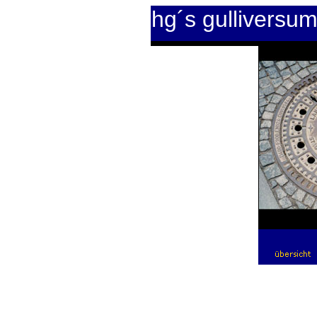
hg´s gulliversu