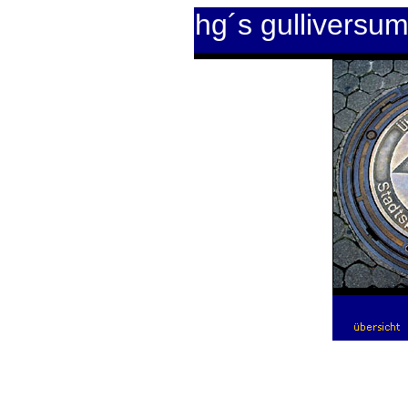
hg´s gulliversu