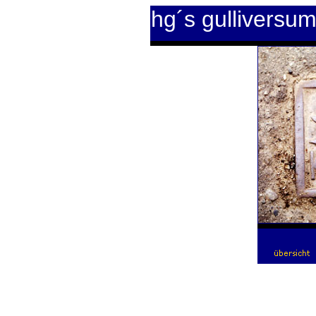
hg´s gulliversu