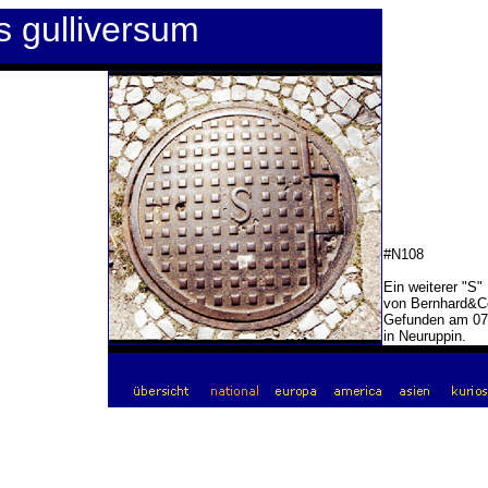
s gulliversum
#N108
Ein weiterer "S"
von Bernhard&Co
Gefunden am 07
in Neuruppin.