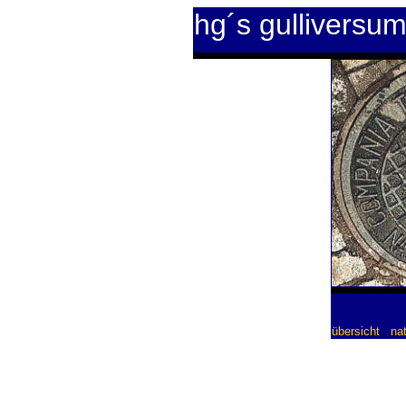
hg´s gulliversu
übersicht
nat