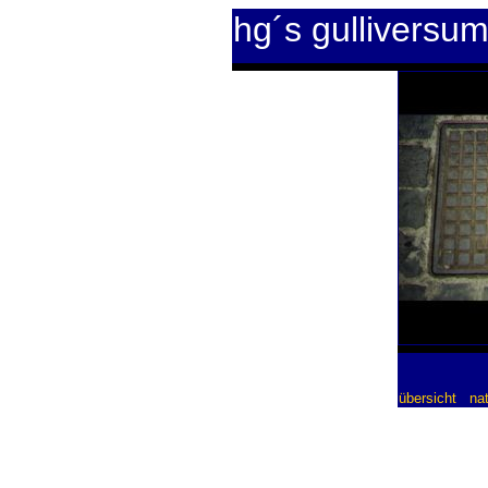
hg´s gulliversu
übersicht
nat