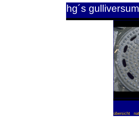
hg´s gulliversu
übersicht
nat