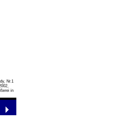
dy, Nr.1
2002,
ßerei in