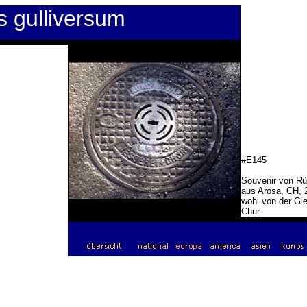
s gulliversum
#E145
Souvenir von Rü
aus Arosa, CH, 
wohl von der Gie
Chur