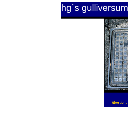
hg´s gulliversu