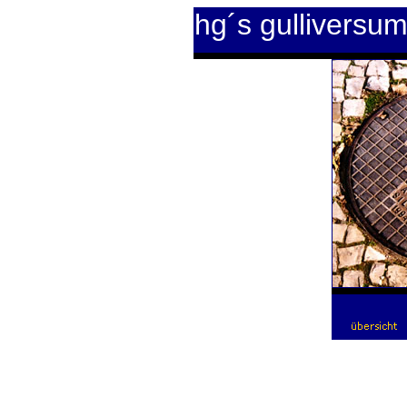
hg´s gulliversu